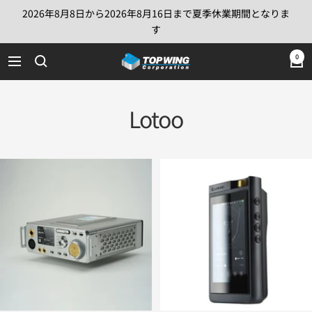
コ
2026年8月8日から2026年8月16日まで夏季休業期間となりま
ン
す
テ
TOP
0
ン
ナ
WING
ツ
ビ
Corporation
へ
ゲ
Lotoo
ス
ー
キ
シ
ッ
ョ
プ
ン