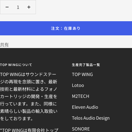
数
数
量
量
を
を
注文：在庫あり
減
増
ら
や
共有
す
す
TOP WINGについて
生産完了製品一覧
TOP WINGはサウンドステー
TOP WING
ジの再現を念頭に置き、最新
Lotoo
技術と最新材料によるフォノ
M2TECH
カートリッジの開発・生産を
行っています。また、同様に
Eleven Audio
素晴らしい製品の輸入取扱い
Telos Audio Design
をしております。
SONORE
*TOP WINGは有限会社トップ