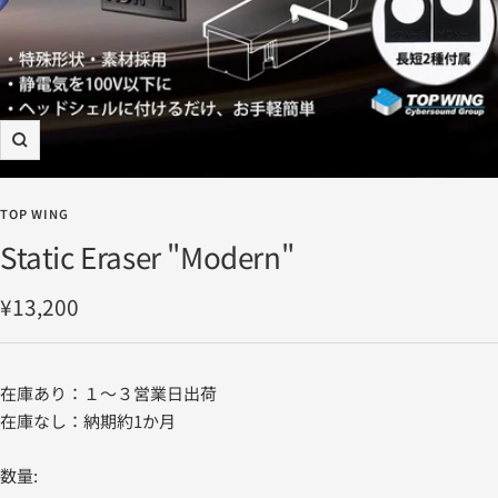
ズ
ー
ム
TOP WING
イ
Static Eraser "Modern"
ン
セ
¥13,200
ー
ル
在庫あり：１～３営業日出荷
価
在庫なし：納期約1か月
格
数量: