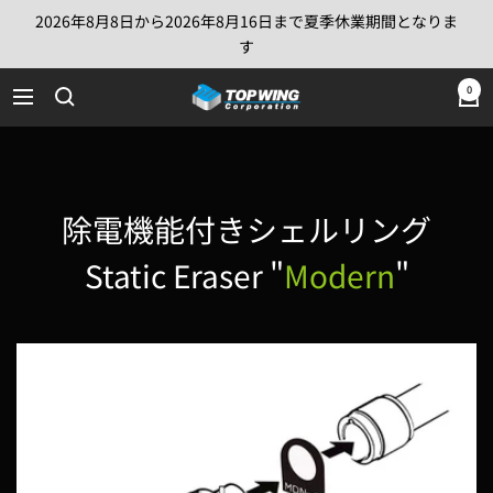
コ
2026年8月8日から2026年8月16日まで夏季休業期間となりま
ン
す
テ
TOP
0
ン
ナ
WING
ツ
ビ
Corporation
へ
ゲ
ス
ー
キ
シ
除電機能付きシェルリング
ッ
ョ
プ
Static Eraser "
Modern
"
ン