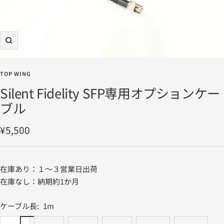
ズ
ー
ム
TOP WING
イ
Silent Fidelity SFP専用オプションケー
ン
ブル
セ
¥5,500
ー
ル
在庫あり：１～３営業日出荷
価
在庫なし：納期約1か月
格
ケーブル長:
1m