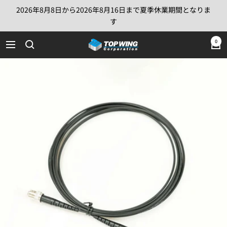
コ
2026年8月8日から2026年8月16日まで夏季休業期間となりま
ン
す
テ
TOP
0
ン
ナ
WING
ツ
ビ
Corporation
へ
ゲ
ス
ー
キ
シ
ッ
ョ
プ
ン