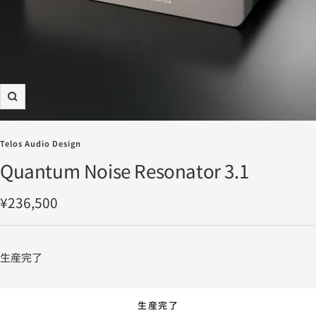
ズ
ー
ム
Telos Audio Design
イ
Quantum Noise Resonator 3.1
ン
セ
¥236,500
ー
ル
生産完了
価
格
生産完了