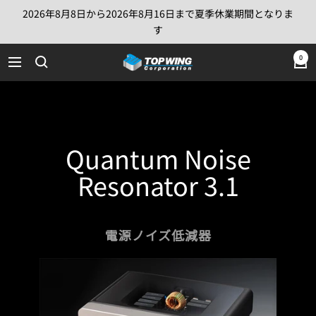
コ
2026年8月8日から2026年8月16日まで夏季休業期間となりま
ン
す
テ
TOP
0
ン
ナ
WING
ツ
ビ
Corporation
へ
ゲ
ス
ー
キ
シ
Quantum Noise
ッ
ョ
プ
ン
Resonator 3.1
電源ノイズ低減器