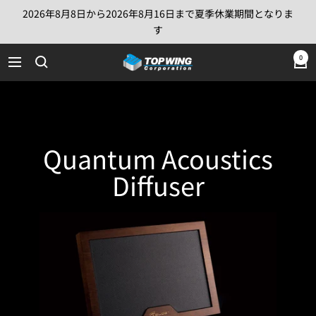
コ
2026年8月8日から2026年8月16日まで夏季休業期間となりま
ン
す
テ
TOP
0
ン
ナ
WING
ツ
ビ
Corporation
へ
ゲ
ス
ー
キ
シ
Quantum Acoustics
ッ
ョ
プ
ン
Diffuser