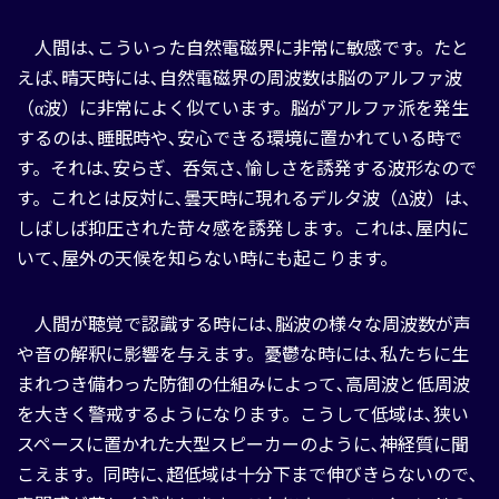
人間は､こういった自然電磁界に非常に敏感です。たと
えば､晴天時には､自然電磁界の周波数は脳のアルファ波
（α波）に非常によく似ています。脳がアルファ派を発生
するのは､睡眠時や､安心できる環境に置かれている時で
す。それは､安らぎ、呑気さ､愉しさを誘発する波形なので
す。これとは反対に､曇天時に現れるデルタ波（Δ波）は､
しばしば抑圧された苛々感を誘発します。これは､屋内に
いて､屋外の天候を知らない時にも起こります。
人間が聴覚で認識する時には､脳波の様々な周波数が声
や音の解釈に影響を与えます。憂鬱な時には､私たちに生
まれつき備わった防御の仕組みによって､高周波と低周波
を大きく警戒するようになります。こうして低域は､狭い
スペースに置かれた大型スピーカーのように､神経質に聞
こえます。同時に､超低域は十分下まで伸びきらないので､