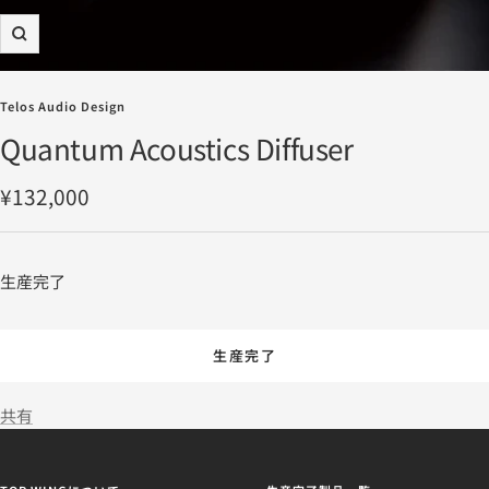
ズ
ー
ム
Telos Audio Design
イ
Quantum Acoustics Diffuser
ン
セ
¥132,000
ー
ル
生産完了
価
格
生産完了
共有