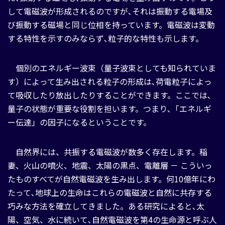
して電磁波が形成されるのですが､それは振動する電場及
び振動する磁場と同じ位相を持っています。電磁波は変動
する特性を示すのみならず､粒子的な特性も示します。
個別のエネルギー波束（量子波束としても知られていま
す）によって生み出される粒子の形成は､荷電粒子によっ
て吸収したり放出したりすることができます。ここでは､
量子の状態が重要な役割を担います。つまり､「エネルギ
ー伝達」の因子になるということです。
自然界には、共振する電磁波が数多く存在します。稲
妻、火山の噴火、地震、太陽の黒点、電離層 － こういっ
たものすべてが自然電磁波を生み出します。何10億年にわ
たって､地球上の生命はこれらの電磁波と自然に共存する
巧みな方法を確立してきました。ある研究によると､太
陽、空気、水に続いて､自然電磁波を第4の生命源と呼ぶ人